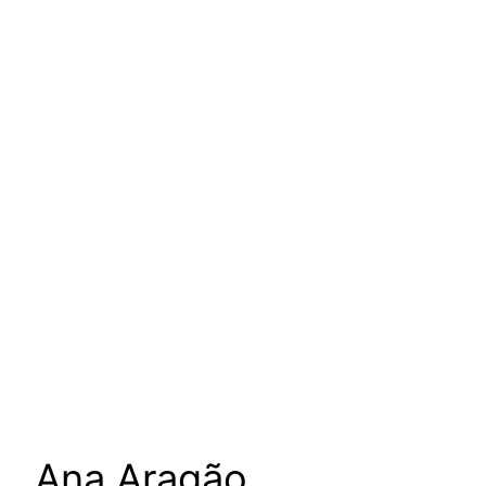
um podcast de Vanessa
Augusto para escutar as
mulheres da nossa cultura
Ana Aragão