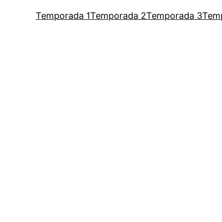
Temporada 1
Temporada 2
Temporada 3
Tem
um podcast de Vaness