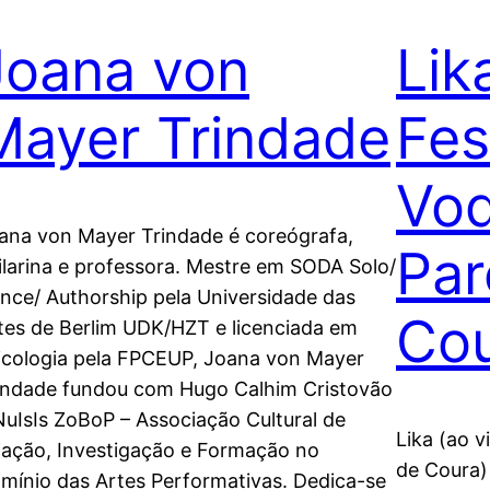
Joana von
Lik
Mayer Trindade
Fes
Vo
ana von Mayer Trindade é coreógrafa,
Par
ilarina e professora. Mestre em SODA Solo/
nce/ Authorship pela Universidade das
Cou
tes de Berlim UDK/HZT e licenciada em
icologia pela FPCEUP, Joana von Mayer
indade fundou com Hugo Calhim Cristovão
NuIsIs ZoBoP – Associação Cultural de
Lika (ao 
iação, Investigação e Formação no
de Coura)
mínio das Artes Performativas. Dedica-se