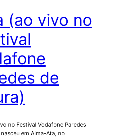
a (ao vivo no
tival
dafone
edes de
ra)
vivo no Festival Vodafone Paredes
 nasceu em Alma-Ata, no