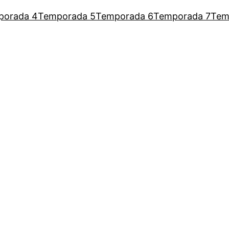
porada 4
Temporada 5
Temporada 6
Temporada 7
Tem
a Augusto para escutar as mulh