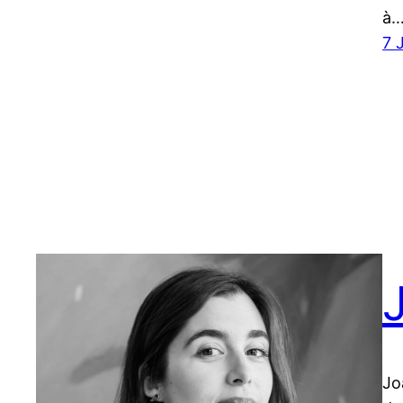
à
7 
Jo