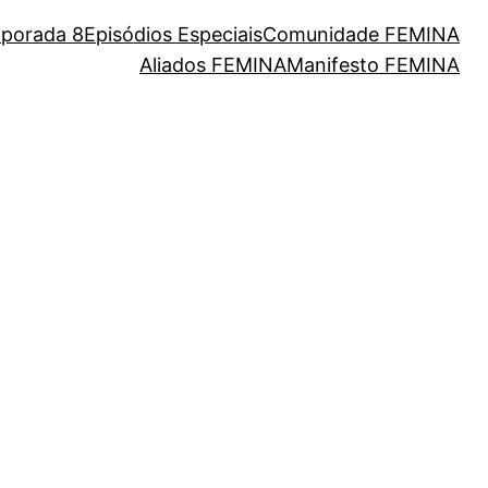
porada 8
Episódios Especiais
Comunidade FEMINA
Aliados FEMINA
Manifesto FEMINA
eres da nossa cultura