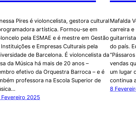
nessa Pires é violoncelista, gestora cultural
Mafalda V
programadora artística. Formou-se em
carreira e
oloncelo pela ESMAE e é mestre em Gestão
guitarris
 Instituições e Empresas Culturais pela
do país. E
iversidade de Barcelona. É violoncelista da
“Pássaros
sa da Música há mais de 20 anos –
vendas qu
mbro efetivo da Orquestra Barroca – e é
um lugar 
mbém professora na Escola Superior de
continua 
sica…
8 Feverei
 Fevereiro 2025