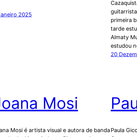
Cazaquist
…
guitarrist
Janeiro 2025
primeira 
tarde est
Almaty Mu
estudou n
20 Dezem
Joana Mosi
Pau
ana Mosi é artista visual e autora de banda
Paula Gic