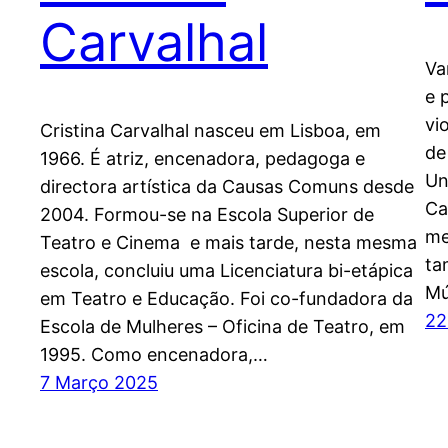
Carvalhal
Va
e 
vi
Cristina Carvalhal nasceu em Lisboa, em
de
1966. É atriz, encenadora, pedagoga e
Un
directora artística da Causas Comuns desde
Ca
2004. Formou-se na Escola Superior de
me
Teatro e Cinema e mais tarde, nesta mesma
ta
escola, concluiu uma Licenciatura bi-etápica
Mú
em Teatro e Educação. Foi co-fundadora da
22
Escola de Mulheres – Oficina de Teatro, em
1995. Como encenadora,…
7 Março 2025