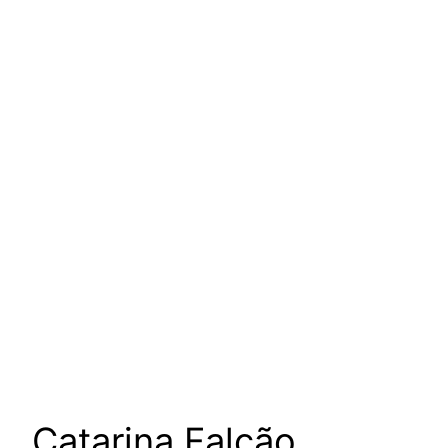
um podcast de Vanessa
Augusto para escutar as
mulheres da nossa cultura
Catarina Falcão