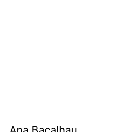
um podcast de Vanessa
Augusto para escutar as
mulheres da nossa cultura
Ana Bacalhau