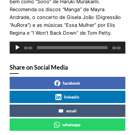
bem como “Sono” de Haruki Murakami.
Recomenda os discos “Manga” de Mayra
Andrade, o concerto de Gisela João (Digressão
“AuRora”) e as músicas “Essa Mulher” por Elis
Regina e “I Won’t Back Down” de Tom Petty.
Reprodutor
00:00
00:00
de
áudio
Share on Social Media
facebook
linkedin
email
whatsapp