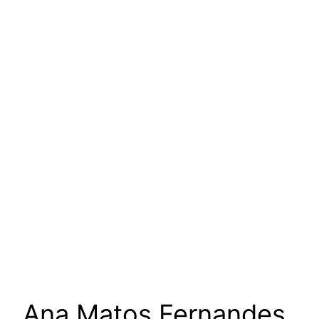
um podcast de Vanessa
Augusto para escutar as
mulheres da nossa cultura
Ana Matos Fernandes