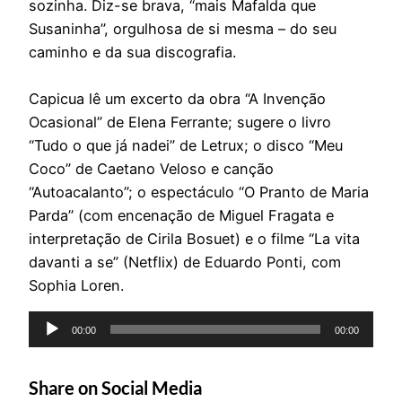
sozinha. Diz-se brava, “mais Mafalda que
Susaninha”, orgulhosa de si mesma – do seu
caminho e da sua discografia.
Capicua lê um excerto da obra “A Invenção
Ocasional” de Elena Ferrante; sugere o livro
“Tudo o que já nadei” de Letrux; o disco “Meu
Coco” de Caetano Veloso e canção
“Autoacalanto”; o espectáculo “O Pranto de Maria
Parda” (com encenação de Miguel Fragata e
interpretação de Cirila Bosuet) e o filme “La vita
davanti a se” (Netflix) de Eduardo Ponti, com
Sophia Loren.
Reprodutor
00:00
00:00
de
áudio
Share on Social Media