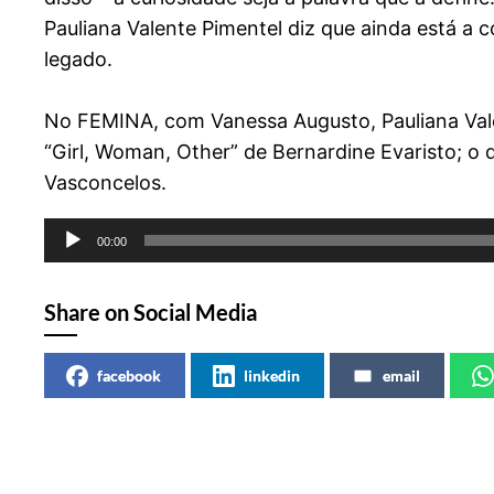
Pauliana Valente Pimentel diz que ainda está a c
legado.
No FEMINA, com Vanessa Augusto, Pauliana Valent
“Girl, Woman, Other” de Bernardine Evaristo; o 
Vasconcelos.
Reprodutor
00:00
de
áudio
Share on Social Media
facebook
linkedin
email