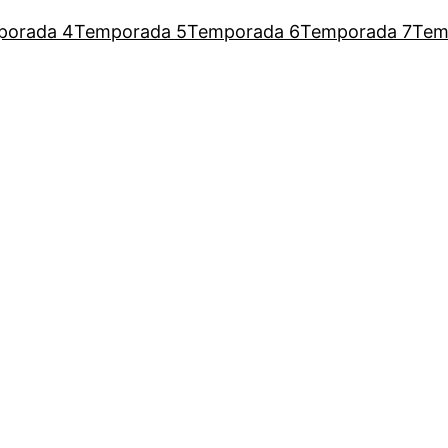
porada 4
Temporada 5
Temporada 6
Temporada 7
Tem
a Augusto para escutar as mulh