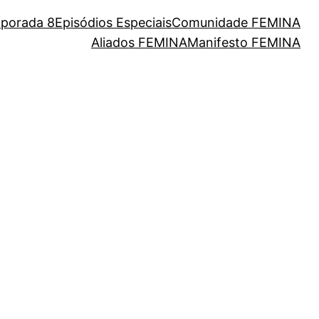
porada 8
Episódios Especiais
Comunidade FEMINA
Aliados FEMINA
Manifesto FEMINA
eres da nossa cultura