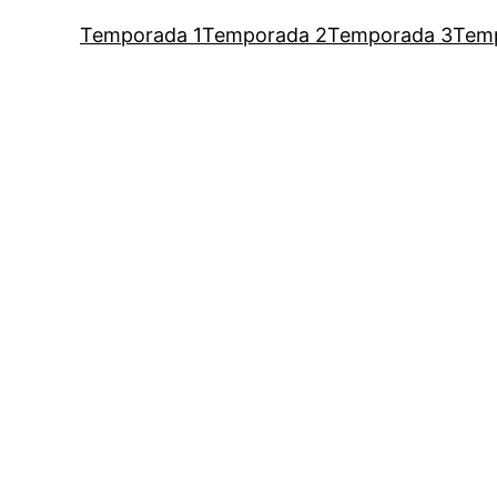
Temporada 1
Temporada 2
Temporada 3
Tem
um podcast de Vaness