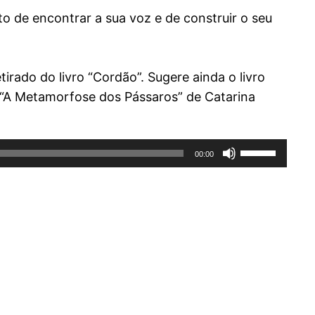
to de encontrar a sua voz e de construir o seu
irado do livro “Cordão”. Sugere ainda o livro
e “A Metamorfose dos Pássaros” de Catarina
Use
00:00
as
setas
cima/baixo
para
aumentar
ou
diminuir
o