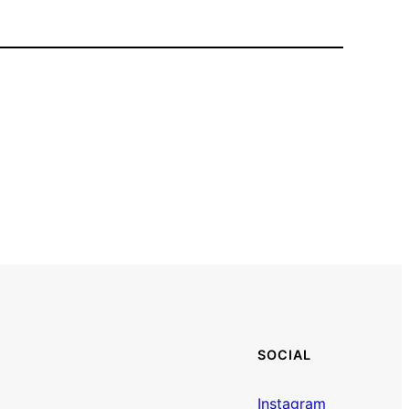
volume.
SOCIAL
Instagram