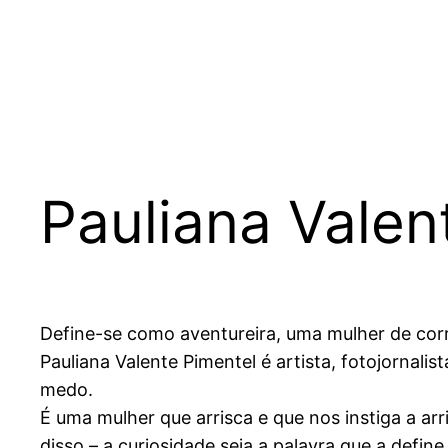
Pauliana Valen
Define-se como aventureira, uma mulher de corr
Pauliana Valente Pimentel é artista, fotojornal
medo.
É uma mulher que arrisca e que nos instiga a arr
disso – a curiosidade seja a palavra que a define