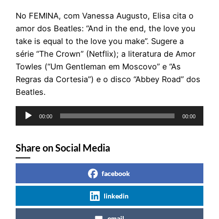
No FEMINA, com Vanessa Augusto, Elisa cita o
amor dos Beatles: “And in the end, the love you
take is equal to the love you make”. Sugere a
série “The Crown” (Netflix); a literatura de Amor
Towles (“Um Gentleman em Moscovo” e “As
Regras da Cortesia”) e o disco “Abbey Road” dos
Beatles.
Reprodutor
00:00
00:00
de
áudio
Share on Social Media
facebook
linkedin
email