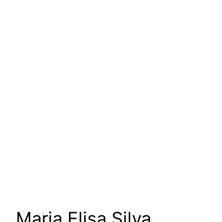
um podcast de Vanessa
Augusto para escutar as
mulheres da nossa cultura
Maria Elisa Silva