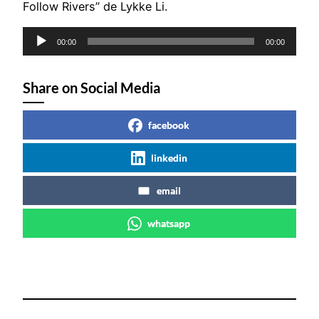
Follow Rivers” de Lykke Li.
Reprodutor
00:00
00:00
de
áudio
Share on Social Media
facebook
linkedin
email
whatsapp