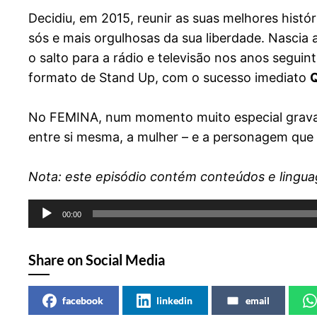
Decidiu, em 2015, reunir as suas melhores his
sós e mais orgulhosas da sua liberdade. Nascia
o salto para a rádio e televisão nos anos segu
formato de Stand Up, com o sucesso imediato
Q
No FEMINA, num momento muito especial gravado
entre si mesma, a mulher – e a personagem que c
Nota: este episódio contém conteúdos e lingua
Reprodutor
00:00
de
áudio
Share on Social Media
facebook
linkedin
email