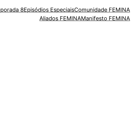
porada 8
Episódios Especiais
Comunidade FEMINA
Aliados FEMINA
Manifesto FEMINA
eres da nossa cultura