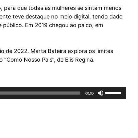
o, para que todas as mulheres se sintam menos
nte teve destaque no meio digital, tendo dado
de público. Em 2019 chegou ao palco, em
 de 2022, Marta Bateira explora os limites
o “Como Nosso Pais”, de Elis Regina.
Use
00:00
as
setas
cima/baixo
para
aumentar