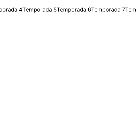
porada 4
Temporada 5
Temporada 6
Temporada 7
Tem
a Augusto para escutar as mulh