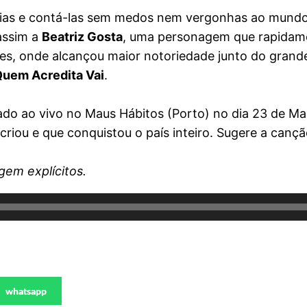
tórias e contá-las sem medos nem vergonhas ao mund
 assim a
Beatriz Gosta
, uma personagem que rapidame
intes, onde alcançou maior notoriedade junto do gran
uem Acredita Vai
.
 ao vivo no Maus Hábitos (Porto) no dia 23 de Maio
riou e que conquistou o país inteiro. Sugere a cançã
gem explícitos.
whatsapp