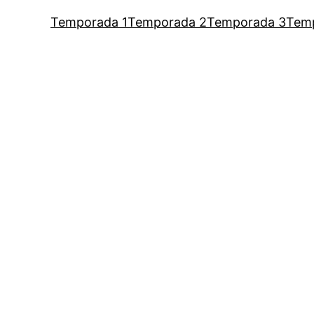
Temporada 1
Temporada 2
Temporada 3
Tem
um podcast de Vaness