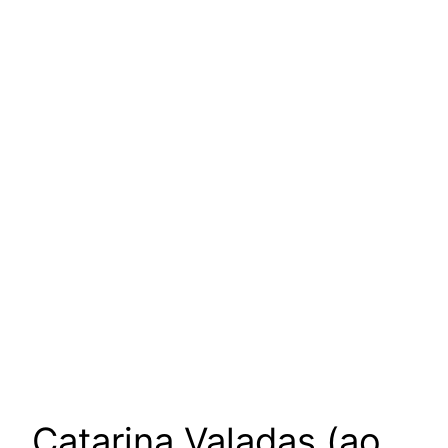
um podcast de Vanessa
Augusto para escutar as
mulheres da nossa cultura
Catarina Valadas (ao