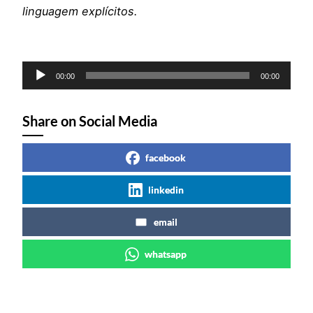
linguagem explícitos.
Reprodutor
00:00
00:00
de
áudio
Share on Social Media
facebook
linkedin
email
whatsapp