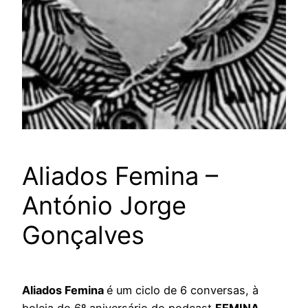
Aliados Femina –
António Jorge
Gonçalves
Aliados Femina
é um ciclo de 6 conversas, à
boleia do 6º aniversário do podcast
FEMINA
,