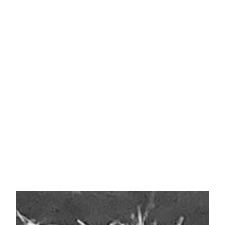
um podcast de Vanessa
Augusto para escutar as
mulheres da nossa cultura