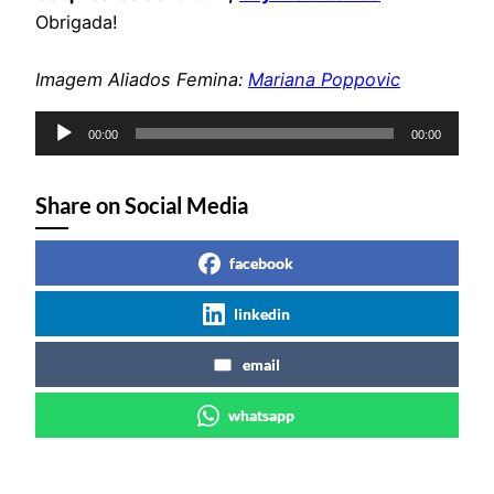
Obrigada!
Imagem Aliados Femina:
Mariana Poppovic
Reprodutor
00:00
00:00
de
áudio
Share on Social Media
facebook
linkedin
email
whatsapp