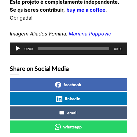
Este projeto é completamente independente.
Se quiseres contribuir,
buy me a coffee
.
Obrigada!
Imagem Aliados Femina:
Mariana Poppovic
Reprodutor
00:00
00:00
de
áudio
Share on Social Media
facebook
linkedin
email
whatsapp