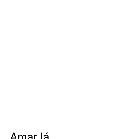
um podcast de Vanessa
Augusto para escutar as
mulheres da nossa cultura
Amar lá