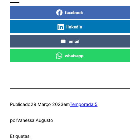
facebook
linkedin
email
whatsapp
Publicado
29 Março 2023
em
Temporada 5
por
Vanessa Augusto
Etiquetas: