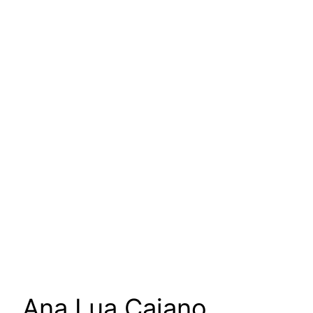
um podcast de Vanessa
Augusto para escutar as
mulheres da nossa cultura
Ana Lua Caiano