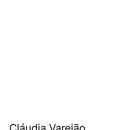
um podcast de Vanessa
Augusto para escutar as
mulheres da nossa cultura
Cláudia Varejão