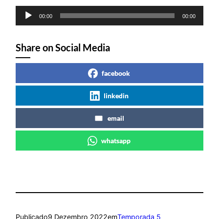
Reprodutor
00:00
00:00
de
áudio
Share on Social Media
facebook
linkedin
email
whatsapp
Publicado
9 Dezembro 2022
em
Temporada 5