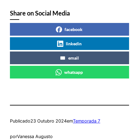
áudio
Share on Social Media
facebook
linkedin
email
whatsapp
Publicado
23 Outubro 2024
em
Temporada 7
por
Vanessa Augusto