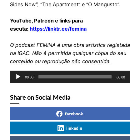
Sides Now”, “The Apartment” e “O Mangusto”.
YouTube, Patreon e links para
escuta:
https://linktr.ee/femina
O podcast FEMINA é uma obra artística registada
na IGAC. Não é permitida qualquer cópia do seu
conteúdo ou reprodução não consentida.
Reprodutor
00:00
00:00
de
áudio
Share on Social Media
facebook
linkedin