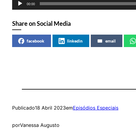
Reprodutor
00:00
de
áudio
Share on Social Media
facebook
linkedin
email
Publicado
18 Abril 2023
em
Episódios Especiais
por
Vanessa Augusto