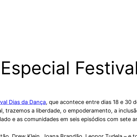
(Especial Festiv
ival Dias da Dança
, que acontece entre dias 18 e 30 d
, trazemos a liberdade, o empoderamento, a inclusão 
idado e as comunidades em seis episódios com sete ar
tão, Drew Klein, Joana Brandão, Leonor Tudela – e t