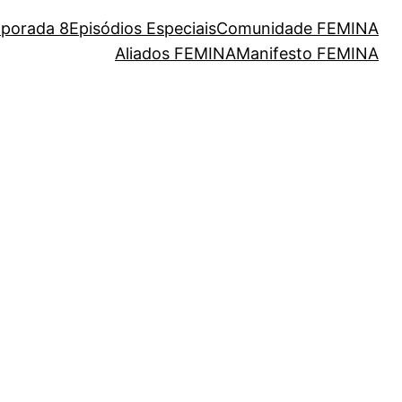
porada 8
Episódios Especiais
Comunidade FEMINA
Aliados FEMINA
Manifesto FEMINA
eres da nossa cultura