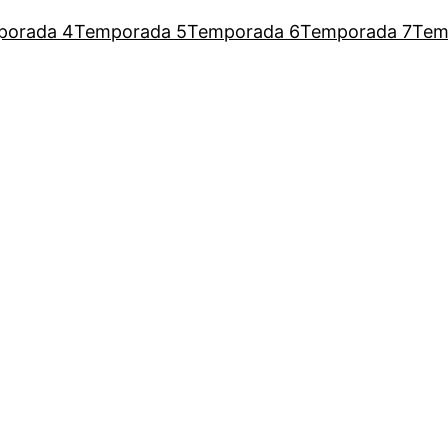
porada 4
Temporada 5
Temporada 6
Temporada 7
Tem
a Augusto para escutar as mulh