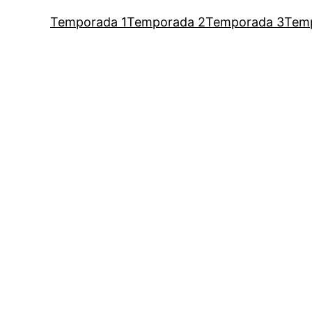
Temporada 1
Temporada 2
Temporada 3
Tem
um podcast de Vaness