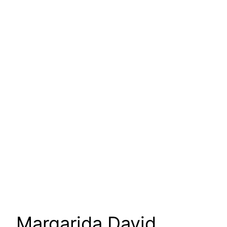
um podcast de Vanessa
Augusto para escutar as
mulheres da nossa cultura
Margarida David