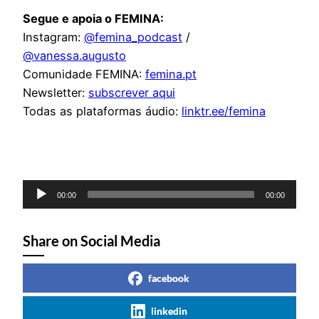
Segue e apoia o FEMINA:
Instagram:
@femina_podcast
/
@vanessa.augusto
Comunidade FEMINA:
femina.pt
Newsletter:
subscrever aqui
Todas as plataformas áudio:
linktr.ee/femina
Reprodutor
00:00
00:00
de
áudio
Share on Social Media
facebook
linkedin