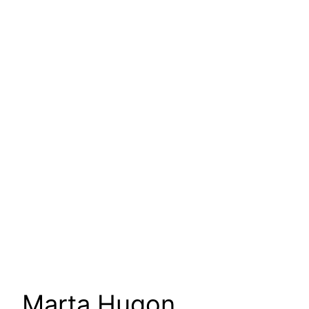
um podcast de Vanessa
Augusto para escutar as
mulheres da nossa cultura
Marta Hugon