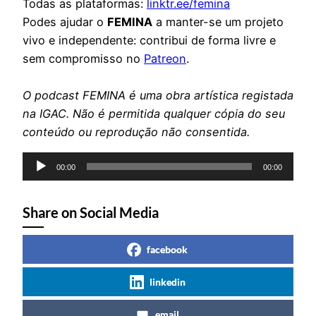
Todas as plataformas:
linktr.ee/femina
Podes ajudar o
FEMINA
a manter-se um projeto
vivo e independente: contribui de forma livre e
sem compromisso no
Patreon
.
O podcast FEMINA é uma obra artística registada
na IGAC. Não é permitida qualquer cópia do seu
conteúdo ou reprodução não consentida.
Reprodutor
00:00
00:00
de
áudio
Share on Social Media
facebook
linkedin
email