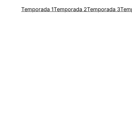
Temporada 1
Temporada 2
Temporada 3
Tem
um podcast de Vaness