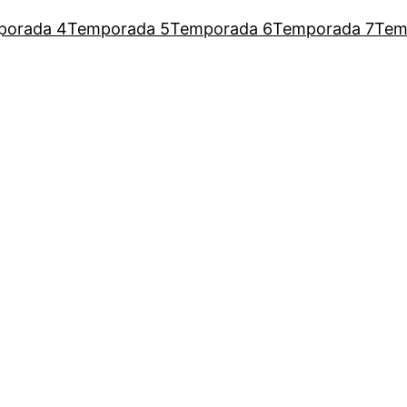
porada 4
Temporada 5
Temporada 6
Temporada 7
Tem
a Augusto para escutar as mulh