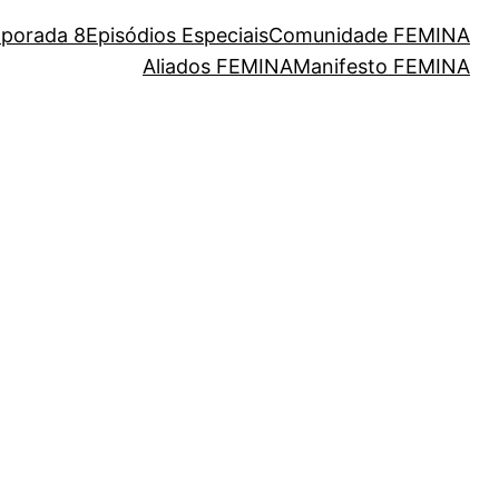
porada 8
Episódios Especiais
Comunidade FEMINA
Aliados FEMINA
Manifesto FEMINA
eres da nossa cultura