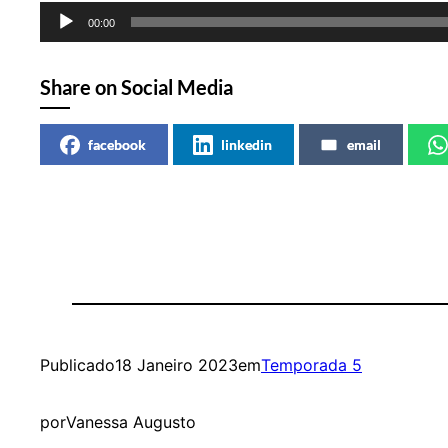
Reprodutor
00:00
de
áudio
Share on Social Media
facebook
linkedin
email
Publicado
18 Janeiro 2023
em
Temporada 5
por
Vanessa Augusto