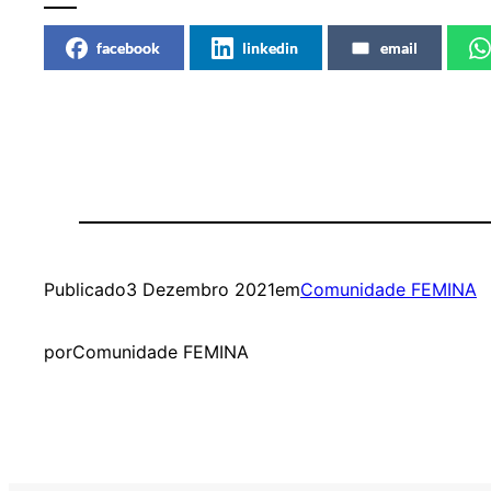
facebook
linkedin
email
Publicado
3 Dezembro 2021
em
Comunidade FEMINA
por
Comunidade FEMINA