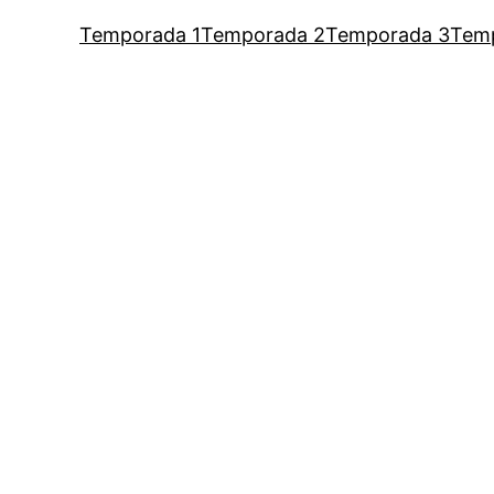
Temporada 1
Temporada 2
Temporada 3
Tem
um podcast de Vaness