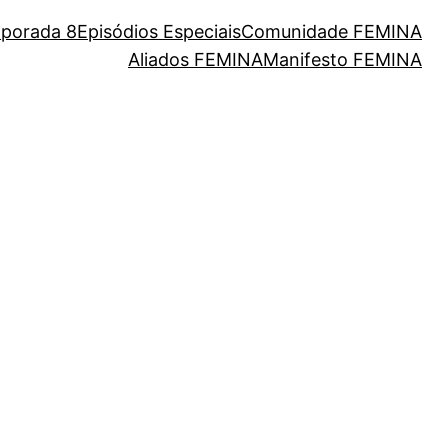
porada 8
Episódios Especiais
Comunidade FEMINA
Aliados FEMINA
Manifesto FEMINA
eres da nossa cultura