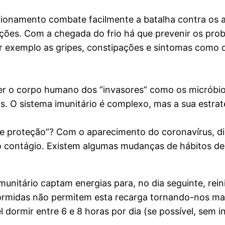
cionamento combate facilmente a batalha contra os 
eções. Com a chegada do frio há que prevenir os pr
or exemplo as gripes, constipações e sintomas como 
der o corpo humano dos “invasores” como os micróbio
. O sistema imunitário é complexo, mas a sua estraté
proteção”? Com o aparecimento do coronavírus, disp
 contágio. Existem algumas mudanças de hábitos de 
munitário captam energias para, no dia seguinte, re
dormidas não permitem esta recarga tornando-nos mai
dormir entre 6 e 8 horas por dia (se possível, sem i