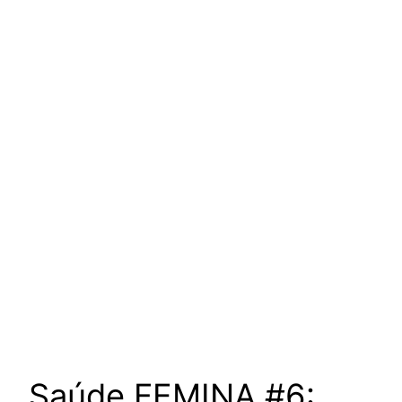
um podcast de Vanessa
Augusto para escutar as
mulheres da nossa cultura
Saúde FEMINA #6: