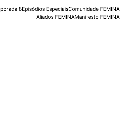
porada 8
Episódios Especiais
Comunidade FEMINA
Aliados FEMINA
Manifesto FEMINA
eres da nossa cultura