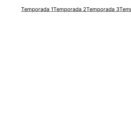
Temporada 1
Temporada 2
Temporada 3
Tem
um podcast de Vaness