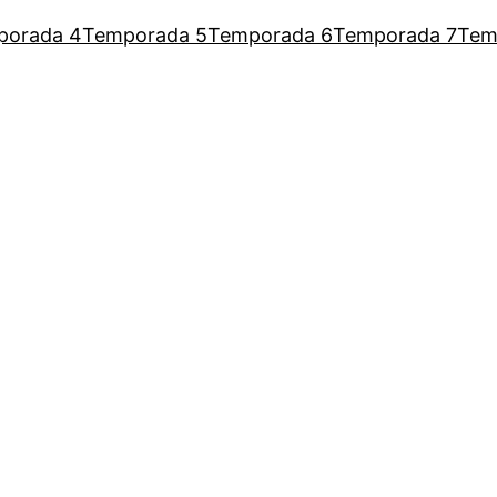
porada 4
Temporada 5
Temporada 6
Temporada 7
Tem
a Augusto para escutar as mulh